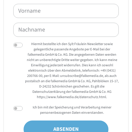
Hiermit bestellte ich den Sylt Fräulein Newsletter sowie
gelegentliche passende Angebote per E-Mail bei der
falkemedia GmbH & Co. KG. Die angegebenen Daten werden
nicht an unberechtigte Dritte weiter gegeben. Ich kann meine
Einwilligung jederzeit widerrufen. Dies kann ich sowohl
elektronisch über den Abmeldelink, telefonisch: +49 (0431)
200766-00, per E-Mail: unsubscribe@falkemedia.de, als auch
postalisch an die falkemedia GmbH & Co. KG, Pahlblöken 15-17,
D-24232 Schönkirchen geschehen. Es gilt die
Datenschutzerklärung der falkemedia GmbH & Co. KG
https://www.falkemedia.de/datenschutz.html.
Ich bin mit der Speicherung und Verarbeitung meiner
personenbezogenen Daten einverstanden.
ABSENDEN