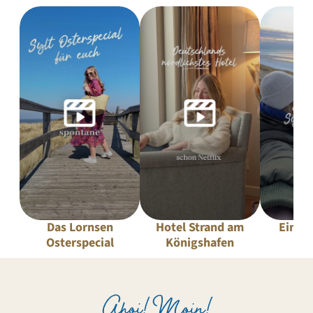
Das Lornsen
Hotel Strand am
Ein Ta
Osterspecial
Königshafen
Fr
Ahoi! Moin!