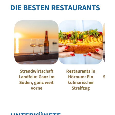
DIE BESTEN RESTAURANTS
Strandwirtschaft
Restaurants in
D
Landfein: Ganz im
Hörnum: Ein
Stran
Süden, ganz weit
kulinarischer
Sylt:
vorne
Streifzug