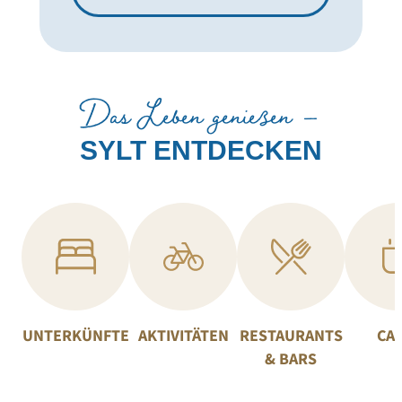
Das Leben genießen –
SYLT ENTDECKEN
UNTERKÜNFTE
AKTIVITÄTEN
RESTAURANTS
CA
& BARS