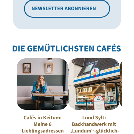
NEWSLETTER ABONNIEREN
DIE GEMÜTLICHSTEN CAFÉS
Cafés in Keitum:
Lund Sylt:
Kaff
Meine 6
Backhandwerk mit
Sylt:
Lieblingsadressen
„Lundum“-glücklich-