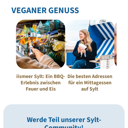
VEGANER GENUSS
iismeer Sylt: Ein BBQ-
Die besten Adressen
Vega
Erlebnis zwischen
für ein Mittagessen
Rest
Feuer und Eis
auf Sylt
ve
Werde Teil unserer Sylt-
Community!