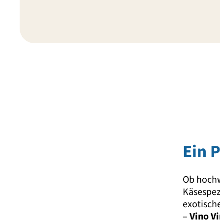
Ein 
Ob hochwe
Käsespez
exotisch
–
Vino V