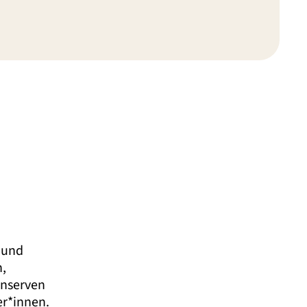
- und
n,
onserven
er*innen.