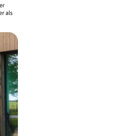
er
r als