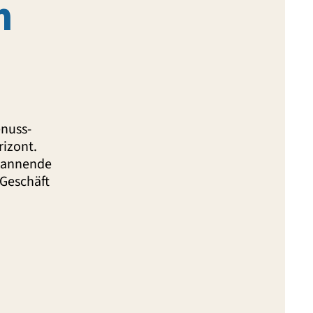
m
enuss-
izont.
spannende
 Geschäft