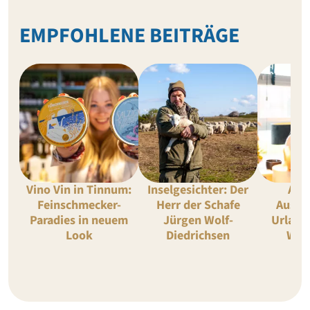
EMPFOHLENE BEITRÄGE
Vino Vin in Tinnum:
Inselgesichter: Der
Apa
Feinschmecker-
Herr der Schafe
Auster
Paradies in neuem
Jürgen Wolf-
Urlaub 
Look
Diedrichsen
Wes