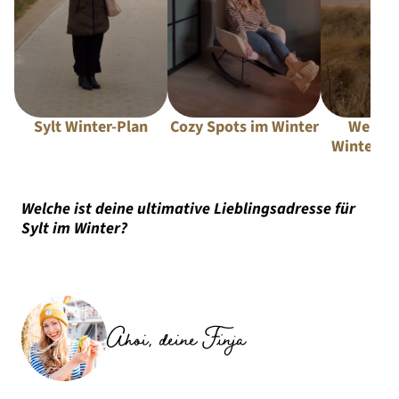
Sylt Winter-Plan
Cozy Spots im Winter
Wennin
Wintersp
Welche ist deine ultimative Lieblingsadresse für
Sylt im Winter?
Ahoi, deine Finja