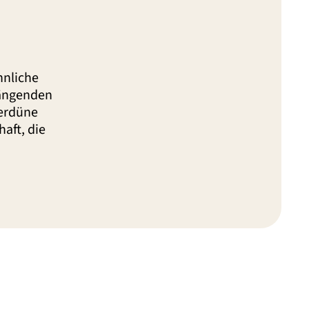
hnliche
hängenden
erdüne
haft, die