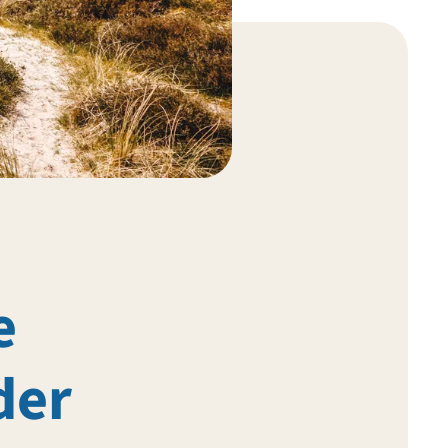
e
der