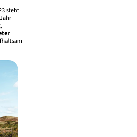
23 steht
Jahr
,
eter
ufhaltsam