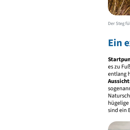
Der Steg fü
Ein 
Startpu
es zu Fuß
entlang 
Aussich
sogenan
Natursch
hügelige
sind ein 