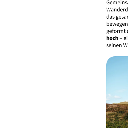
Gemeinsa
Wanderdü
das gesa
bewegen 
geformt a
hoch
– ei
seinen W