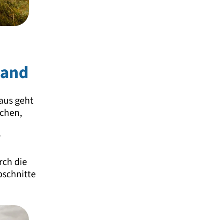
land
 aus geht
ächen,
r
urch die
bschnitte