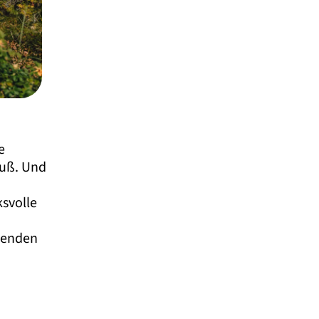
e
uß. Und
ksvolle
tuenden