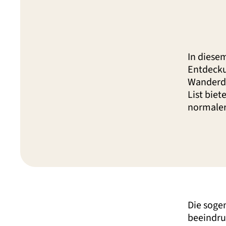
In diese
Entdecku
Wanderdü
List biet
normaler
Die soge
beeindr