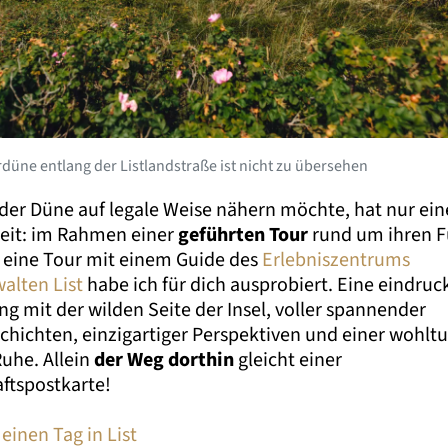
düne entlang der Listlandstraße ist nicht zu übersehen
 der Düne auf legale Weise nähern möchte, hat nur ein
eit: im Rahmen einer
geführten Tour
rund um ihren F
 eine Tour mit einem Guide des
Erlebniszentrums
alten List
habe ich für dich ausprobiert. Eine eindruc
g mit der wilden Seite der Insel, voller spannender
chichten, einzigartiger Perspektiven und einer wohl
Ruhe. Allein
der Weg dorthin
gleicht einer
ftspostkarte!
 einen Tag in List