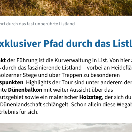
hrt durch das fast unberührte Listland
exklusiver Pfad durch das List
nkt
der Führung ist die Kurverwaltung in List. Von hier
 durch das faszinierende Listland – vorbei an Heidefl
hölzerner Stege und über Treppen zu besonderen
tspunkten
. Highlights der Tour sind unter anderem de
nte
Dünenbalkon
mit weiter Aussicht über das
utzgebiet sowie ein malerischer
Holzsteg
, der sich d
 Dünenlandschaft schlängelt. Schon allein diese Wega
Erlebnis für sich.