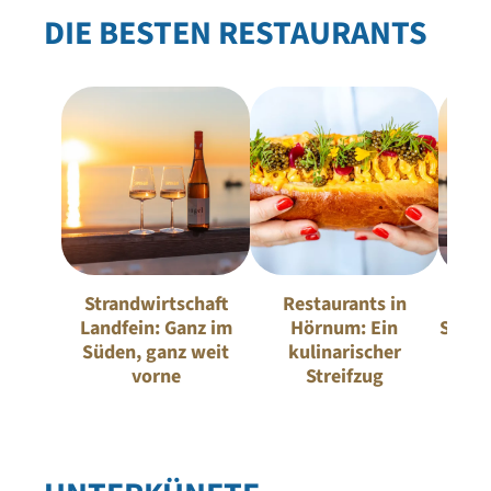
DIE BESTEN RESTAURANTS
Strandwirtschaft
Restaurants in
D
Landfein: Ganz im
Hörnum: Ein
Stran
Süden, ganz weit
kulinarischer
Sylt:
vorne
Streifzug