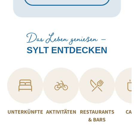
Das Leben genießen –
SYLT ENTDECKEN
UNTERKÜNFTE
AKTIVITÄTEN
RESTAURANTS
CA
& BARS