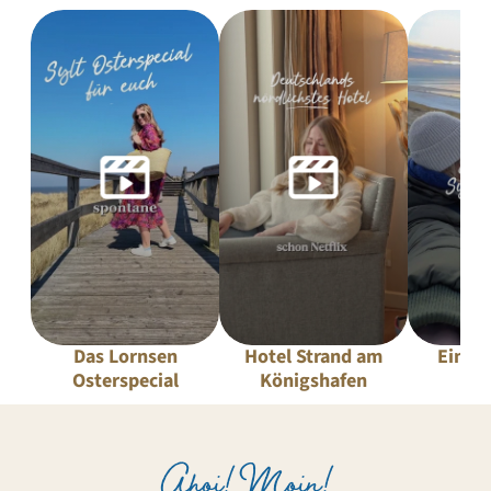
Das Lornsen
Hotel Strand am
Ein Ta
Osterspecial
Königshafen
Fr
Ahoi! Moin!