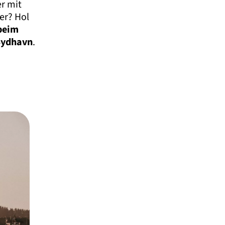
r mit
er? Hol
 beim
Sydhavn
.