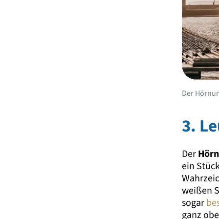
Der Hörnum
3. L
Der
Hörn
ein Stück
Wahrzeic
weißen St
sogar
be
ganz oben