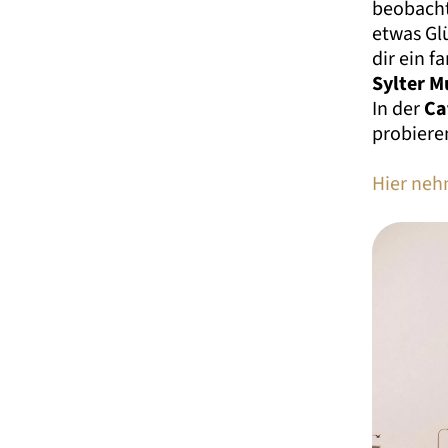
beobacht
etwas Gl
dir ein 
Sylter M
In der
Ca
probiere
Hier neh