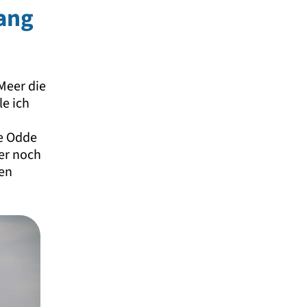
ang
 Meer die
e ich
e Odde
er noch
en