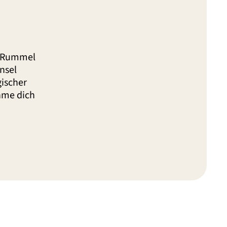
m Rummel
nsel
gischer
ehme dich