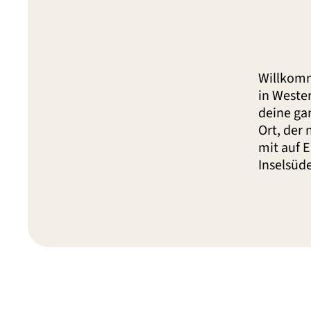
Willkom
in Wester
deine ga
Ort, der
mit auf E
Inselsüd