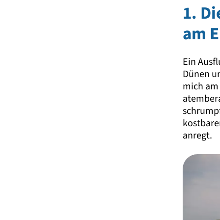
1. D
am E
Ein Ausf
Dünen um
mich am f
atembera
schrumpf
kostbare
anregt.