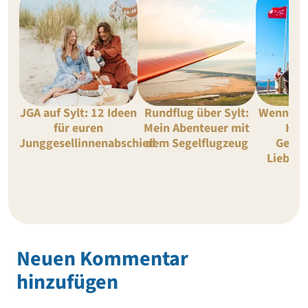
JGA auf Sylt: 12 Ideen
Rundflug über Sylt:
Wennings
für euren
Mein Abenteuer mit
High
Junggesellinnenabschied
dem Segelflugzeug
Gehei
Lieblin
Neuen Kommentar
hinzufügen